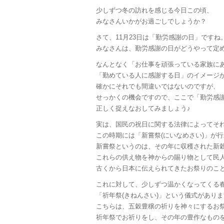
少しずつ冬の訪れを感じる今日この頃、
みなさんいかがお過ごしでしょうか？
さて、11月23日は「勤労感謝の日」ですね
みなさんは、勤労感謝の日がどうやって定
なんとなく「お仕事を頑張っている家族に
「勤めている人に感謝する日」のイメージ
確かにそれでも間違いではないのですが、
せっかくの機会ですので、ここで「勤労感
正しく捉えなおしてみましょう♪
実は、国民の祝日に関する法律によってそ
この時期には「新嘗祭(にいなめさい)」が
新嘗祭というのは、その年に収穫された新
これらの供え物を神からの賜り物として民
古くから日本に伝えられてきたお祭りのこ
これに対して、少しずつ温かくなってくる
「祈年祭(きねんさい)」という儀式があり
こちらは、五穀豊穣の祈りを神々にするお
祈年祭でお祈りをし、その年の豊作なもの