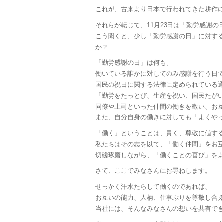
これが、古来より日本で行われてきた耕作
それらが転じて、11月23日は「勤労感謝
こう聞くと、少し「勤労感謝の日」に対す
か？
「勤労感謝の日」は何も、
働いている誰かに対してのみ感謝を行う日
国民の祝日に関する法律に定められている
「勤労をたっとび、生産を祝い、国民たが
同僚や上司といった仲間の働きを敬い、お
また、自分自身の働きに対しても「よくや
「働く」ということは、貴く、尊敬に値す
私たちはその志を以て、「働く仲間」をお
切磋琢磨しながら、「働くことの喜び」を
さて、ここでみなさんにお尋ねします。
せっかく汗水たらして働くのであれば、
お互いの能力、人柄、仕事ぶりを尊敬し合
当社には、そんなみなさんの想いを共有で