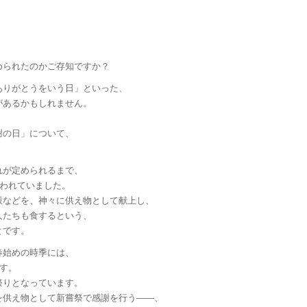
。
められたのかご存知ですか？
ありがとうをいう日」といった、
があるかもしれません。
謝の日」について、
れが定められるまで、
行われていました。
穀などを、神々に供え物として献上し、
人たちも食するという、
とです。
春始めの時季には、
ます。
祭りとなっています。
を供え物として新嘗祭で感謝を行う――、